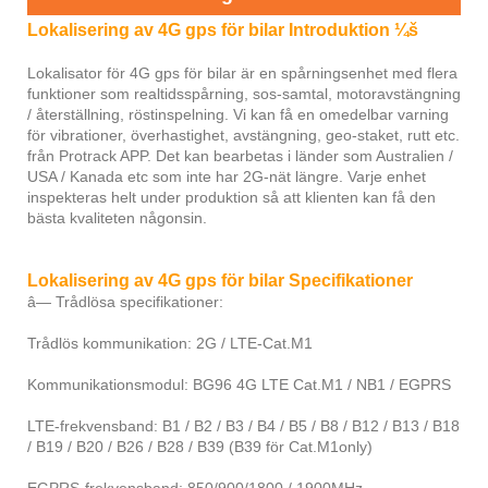
Lokalisering av 4G gps för bilar Introduktion ¼š
Lokalisator för 4G gps för bilar är en spårningsenhet med flera
funktioner som realtidsspårning, sos-samtal, motoravstängning
/ återställning, röstinspelning. Vi kan få en omedelbar varning
för vibrationer, överhastighet, avstängning, geo-staket, rutt etc.
från Protrack APP. Det kan bearbetas i länder som Australien /
USA / Kanada etc som inte har 2G-nät längre. Varje enhet
inspekteras helt under produktion så att klienten kan få den
bästa kvaliteten någonsin.
Lokalisering av 4G gps för bilar Specifikationer
â— Trådlösa specifikationer:
Trådlös kommunikation: 2G / LTE-Cat.M1
Kommunikationsmodul: BG96 4G LTE Cat.M1 / NB1 / EGPRS
LTE-frekvensband: B1 / B2 / B3 / B4 / B5 / B8 / B12 / B13 / B18
/ B19 / B20 / B26 / B28 / B39 (B39 för Cat.M1only)
EGPRS-frekvensband: 850/900/1800 / 1900MHz