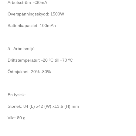
Arbetsström: <30mA
Överspänningsskydd: 1500W
Batterikapacitet: 100mAh
â– Arbetsmiljö:
Driftstemperatur: -20 ºC till +70 ºC
Ödmjukhet: 20% -80%
En fysisk:
Storlek: 84 (L) x42 (W) x13,6 (H) mm
Vikt: 80 g