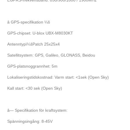
â GPS-specifikation ¼š
GPS-chipset: U-blox UBX-M8030KT
Antenntypï¼šPatch 25x25x4
Satellitsystem: GPS, Galileo, GLONASS, Beidou
GPS-platsnoggrannhet: 5m
Lokaliseringstidskostnad: Varm start: <1sek (Open Sky)
Kall start: <30 sek (Open Sky)
â— Specifikation för kraftsystem:
Spänningsingång: 8-45V