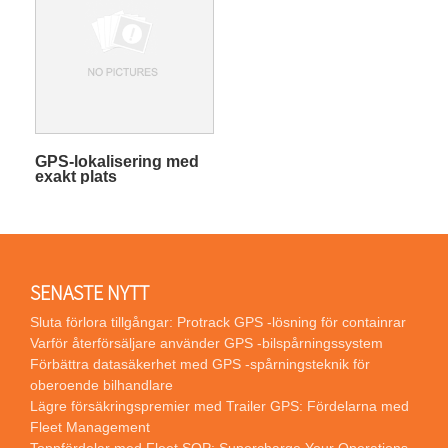
GPS-lokalisering med
exakt plats
SENASTE NYTT
Sluta förlora tillgångar: Protrack GPS -lösning för containrar
Varför återförsäljare använder GPS -bilspårningssystem
Förbättra datasäkerhet med GPS -spårningsteknik för
oberoende bilhandlare
Lägre försäkringspremier med Trailer GPS: Fördelarna med
Fleet Management
Toppfördelar med Fleet SOP: Supercharge Your Operations