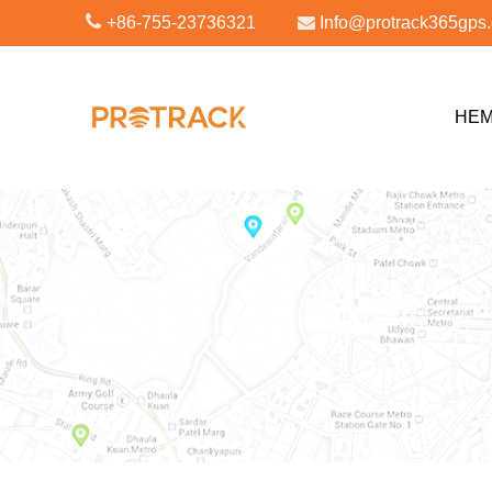
+86-755-23736321
Info@protrack365gps
HE