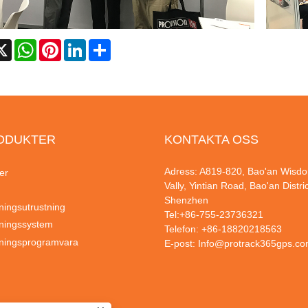
cebook
X
WhatsApp
Pinterest
LinkedIn
Share
ODUKTER
KONTAKTA OSS
Adress: A819-820, Bao'an Wisd
er
Vally, Yintian Road, Bao'an Distric
Shenzhen
ningsutrustning
Tel:
+86-755-23736321
ningssystem
Telefon:
+86-18820218563
ningsprogramvara
E-post:
Info@protrack365gps.c