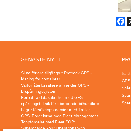
Fa
SENASTE NYTT
PR
Sluta förlora tillgångar: Protrack GPS -
track
lösning för containrar
GPS
Varför återförsäljare använder GPS -
Spår
bilspårningssystem
Spår
Förbättra datasäkerhet med GPS -
Spår
spårningsteknik för oberoende bilhandlare
Lägre försäkringspremier med Trailer
GPS: Fördelarna med Fleet Management
Toppfördelar med Fleet SOP:
Supercharge Your Operations with