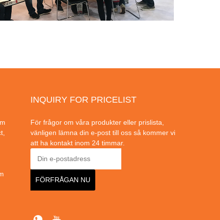
INQUIRY FOR PRICELIST
om
För frågor om våra produkter eller prislista,
t,
vänligen lämna din e-post till oss så kommer vi
att ha kontakt inom 24 timmar.
om