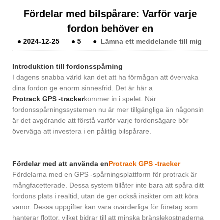
Fördelar med bilspårare: Varför varje
fordon behöver en
●
2024-12-25
●
5
●
Lämna ett meddelande till mig
Introduktion till fordonsspårning
I dagens snabba värld kan det att ha förmågan att övervaka
dina fordon ge enorm sinnesfrid. Det är här a
Protrack GPS -tracker
kommer in i spelet. När
fordonsspårningssystemen nu är mer tillgängliga än någonsin
är det avgörande att förstå varför varje fordonsägare bör
överväga att investera i en pålitlig bilspårare.
Fördelar med att använda en
Protrack GPS -tracker
Fördelarna med en GPS -spårningsplattform för protrack är
mångfacetterade. Dessa system tillåter inte bara att spåra ditt
fordons plats i realtid, utan de ger också insikter om att köra
vanor. Dessa uppgifter kan vara ovärderliga för företag som
hanterar flottor, vilket bidrar till att minska bränslekostnaderna